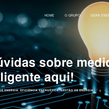
HOME
O GRUPO
GERA ENE
úvidas sobre medi
ligente aqui!
DE ENERGIA
,
EFICIÊNCIA ENERGÉTICA
,
GESTÃO DE ENERGIA
0