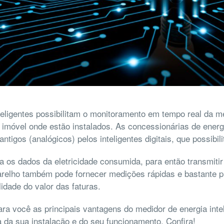
teligentes possibilitam o monitoramento em tempo real da 
ao imóvel onde estão instalados. As concessionárias de energ
antigos (analógicos) pelos inteligentes digitais, que possib
a os dados da eletricidade consumida, para então transmiti
arelho também pode fornecer medições rápidas e bastante p
ilidade do valor das faturas.
ra você as principais vantagens do medidor de energia inte
a da sua instalação e do seu funcionamento. Confira!