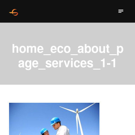
home_eco_about_p
age_services_1-1