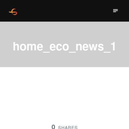
home_eco_news_1
0
SHARES