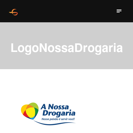
LogoNossaDrogaria